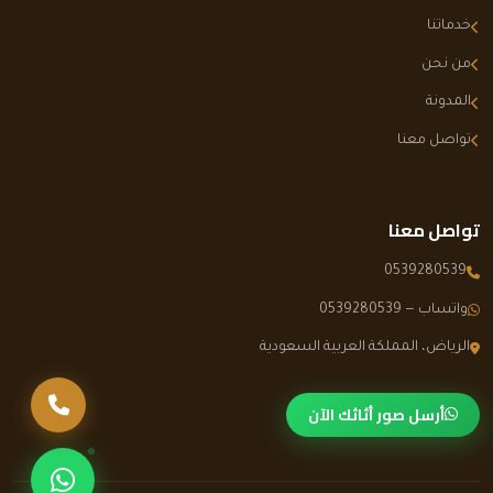
خدماتنا
من نحن
المدونة
تواصل معنا
تواصل معنا
0539280539
واتساب — 0539280539
الرياض، المملكة العربية السعودية
اتصل بنا
أرسل صور أثاثك الآن
تواصل عبر وا