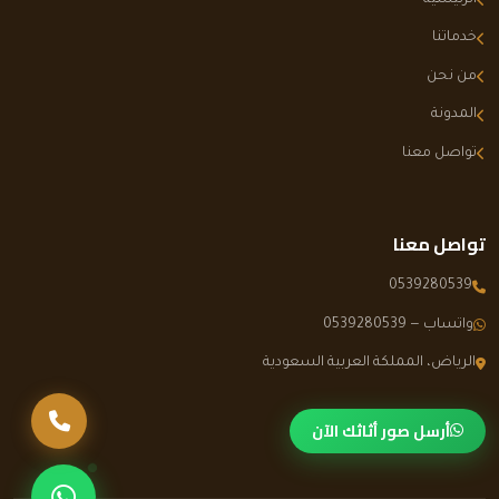
خدماتنا
من نحن
المدونة
تواصل معنا
تواصل معنا
0539280539
واتساب — 0539280539
الرياض، المملكة العربية السعودية
اتصل بنا
أرسل صور أثاثك الآن
تواصل عبر وا