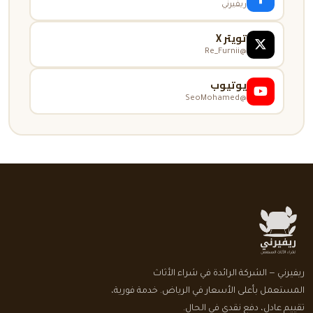
ريفيرني
تويتر X
@Re_Furnii
يوتيوب
@SeoMohamed
ريفيرني — الشركة الرائدة في شراء الأثاث
المستعمل بأعلى الأسعار في الرياض. خدمة فورية،
تقييم عادل، دفع نقدي في الحال.