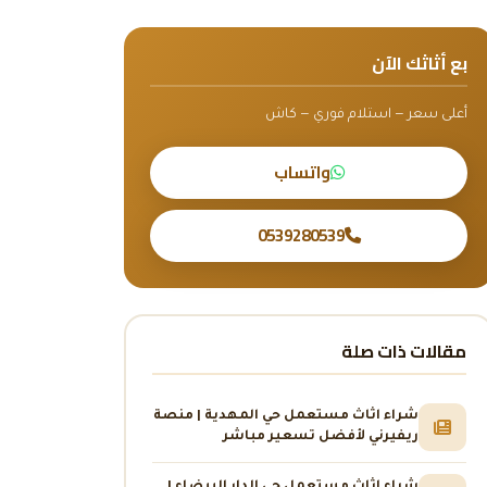
بع أثاثك الآن
أعلى سعر — استلام فوري — كاش
واتساب
0539280539
مقالات ذات صلة
شراء اثاث مستعمل حي المهدية | منصة
ريفيرني لأفضل تسعير مباشر