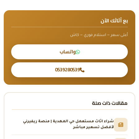
بع أثاثك الآن
أعلى سعر — استلام فوري — كاش
واتساب
0539280539
مقالات ذات صلة
شراء اثاث مستعمل حي المهدية | منصة ريفيرني
لأفضل تسعير مباشر