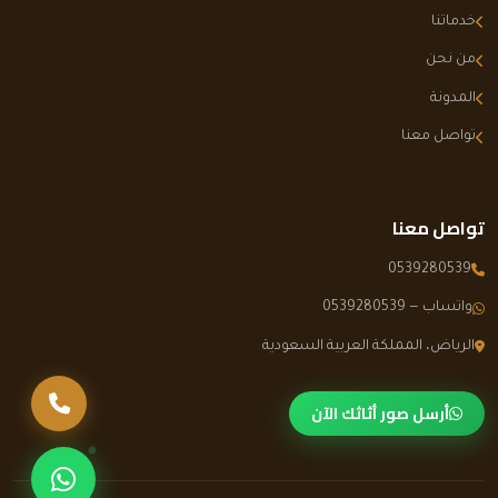
خدماتنا
من نحن
المدونة
تواصل معنا
تواصل معنا
0539280539
واتساب — 0539280539
الرياض، المملكة العربية السعودية
اتصل بنا
أرسل صور أثاثك الآن
تواصل عبر وا