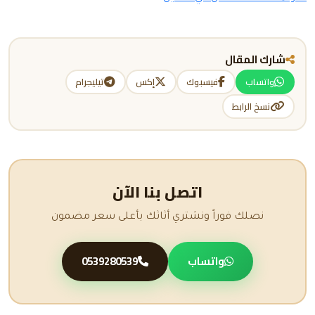
شارك المقال
واتساب
فيسبوك
إكس
تيليجرام
نسخ الرابط
اتصل بنا الآن
نصلك فوراً ونشتري أثاثك بأعلى سعر مضمون
واتساب
0539280539