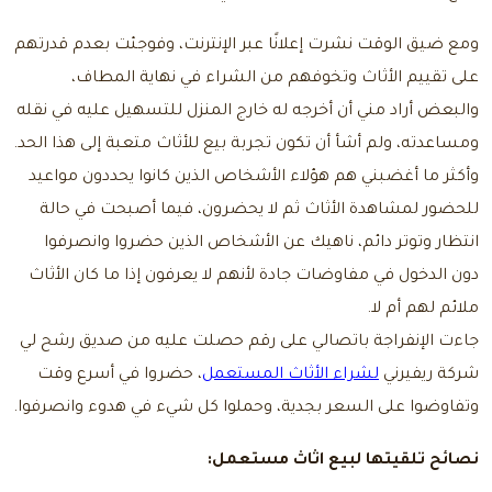
ومع ضيق الوقت نشرت إعلانًا عبر الإنترنت، وفوجئت بعدم قدرتهم
على تقييم الأثاث وتخوفهم من الشراء في نهاية المطاف،
والبعض أراد مني أن أخرجه له خارج المنزل للتسهيل عليه في نقله
ومساعدته، ولم أشأ أن تكون تجربة بيع للأثاث متعبة إلى هذا الحد.
وأكثر ما أغضبني هم هؤلاء الأشخاص الذين كانوا يحددون مواعيد
للحضور لمشاهدة الأثاث ثم لا يحضرون، فيما أصبحت في حالة
انتظار وتوتر دائم، ناهيك عن الأشخاص الذين حضروا وانصرفوا
دون الدخول في مفاوضات جادة لأنهم لا يعرفون إذا ما كان الأثاث
ملائم لهم أم لا.
جاءت الإنفراجة باتصالي على رقم حصلت عليه من صديق رشح لي
شركة ريفيرني
لشراء الأثاث المستعمل
، حضروا في أسرع وقت
وتفاوضوا على السعر بجدية، وحملوا كل شيء في هدوء وانصرفوا.
نصائح تلقيتها ل
بيع اثاث مستعمل: