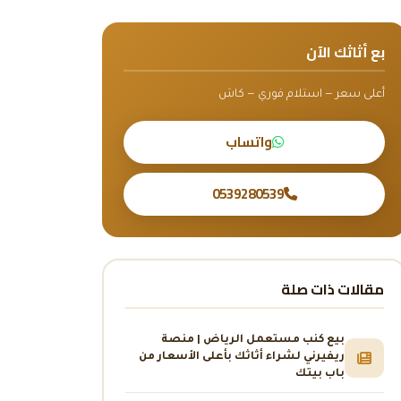
بع أثاثك الآن
أعلى سعر — استلام فوري — كاش
واتساب
0539280539
مقالات ذات صلة
بيع كنب مستعمل الرياض | منصة
ريفيرني لشراء أثاثك بأعلى الأسعار من
باب بيتك