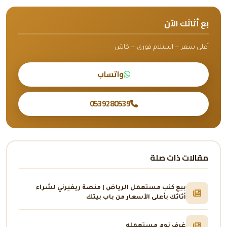
بع أثاثك الآن
أعلى سعر — استلام فوري — كاش
واتساب
0539280539
مقالات ذات صلة
بيع كنب مستعمل الرياض | منصة ريفيرني لشراء
أثاثك بأعلى الأسعار من باب بيتك
غرف نوم مستعمله