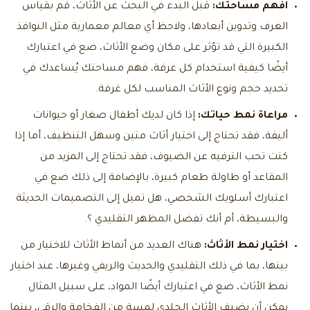
افهم مساحتك:
قبل البدء في البحث عن الأثاث، قم بقياس
الغرف وتدوين أبعادها، ولاحظ أي معالم معمارية مثل النوافذ
الكبيرة التي قد تؤثر على مكان وضع الأثاث، ضع في اعتبارك
أيضًا كيفية استخدام كل غرفة، فهم مساحتك يُساعدك في
تحديد حجم ونوع الأثاث المناسب لكل غرفة.
مراعاة نمط حياتك:
إذا كان لديك أطفال صغار أو حيوانات
أليفة، فقد تحتاج إلى اختيار أثاث متين وسهل التنظيف، أما إذا
كنت تحب الترفيه عن الضيوف، فقد تحتاج إلى المزيد من
المقاعد أو طاولة طعام كبيرة، بالإضافة إلى ذلك ضع في
اعتبارك أسلوبك الشخصي، هل تميل إلى التصميمات الحديثة
والبسيطة، أم أنك تفضل المظهر التقليدي ؟.
اختيار نمط الأثاث:
هناك العديد من أنماط الأثاث للاختيار من
بينها، بما في ذلك التقليدي والحديث والريفي وغيرها، عند اختيار
نمط الأثاث، ضع في اعتبارك أيضًا المواد، على سبيل المثال
يمكن أن يضيف الأثاث الجلدي لمسة من الفخامة والرقي، بينما