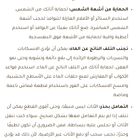
الحماية من أشعة الشمس:
لحماية أثاثك من الشمس،
استخدم الستائر أو الأفلام العازلة للنوافذ لحجب أشعة
الشمس المباشرة، ضع أثاثك بعيدًا عن النوافذ أو استخدم
أغطية واقية لحمايته من الأشعة فوق البنفسجية.
تجنب التلف الناتج عن الماء:
يمكن أن تؤدي الانسكابات
والتسربات والرطوبة الزائدة إلى بقع دائمة وتشويه وحتى نمو
العفن، لحماية أثاثك من التلف الناتج عن الماء، استخدم قواعد
الأكواب أو المفارش لمنع حلقات الماء على الأسطح الخشبية،
وامسح الانسكابات على الفور باستخدام قطعة قماش ناعمة
وماصة.
التعامل بحذر:
الأثاث ليس منيعًا، وحتى أقوى القطع يمكن أن
تتلف إذا لم يتم التعامل معها بشكل صحيح، سواء كنت تنقل
الأثاث أو تجلس عليه ببساطة، فمن الضروري أن تكون لطيفًا
وحذرًا، تجنب سحب أو دفع الأثاث عبر الأرضية، لأن ذلك قد يؤدي