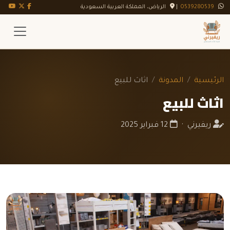
تويتر X
فيسبوك
يوت
0539280539
|
الرياض، المملكة العربية السعودية
الرئيسية
المدونة
اثاث للبيع
اثاث للبيع
ريفيرني ·
12 فبراير 2025