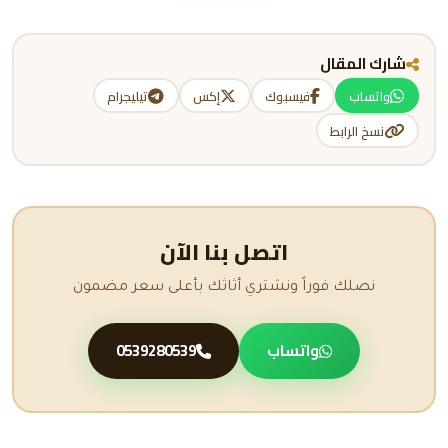
شارك المقال
واتساب
فيسبوك
إكس
تيليجرام
نسخ الرابط
اتصل بنا الآن
نصلك فوراً ونشتري أثاثك بأعلى سعر مضمون
واتساب
0539280539