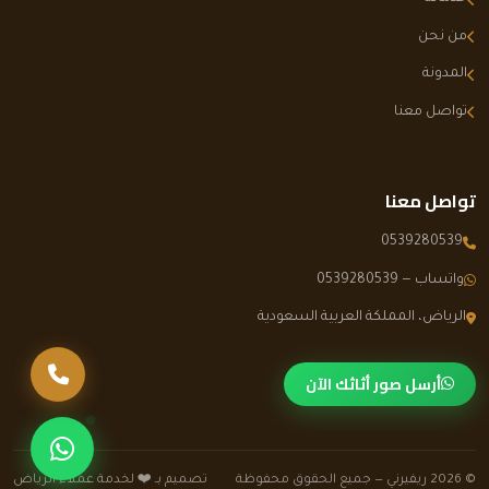
من نحن
المدونة
تواصل معنا
تواصل معنا
0539280539
واتساب — 0539280539
الرياض، المملكة العربية السعودية
اتصل بنا
أرسل صور أثاثك الآن
تواصل عبر وا
© 2026 ريفيرني — جميع الحقوق محفوظة
تصميم بـ ❤️ لخدمة عملاء الرياض