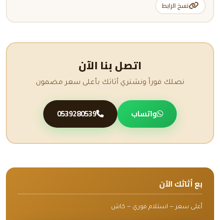
نسخ الرابط
اتصل بنا الآن
نصلك فوراً ونشتري أثاثك بأعلى سعر مضمون
واتساب
0539280539
بع أثاثك الآن
أعلى سعر — استلام فوري — كاش