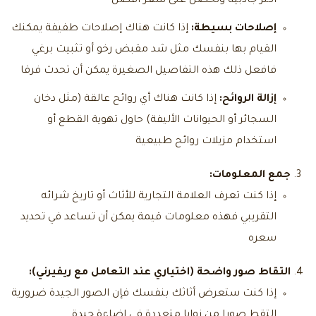
أكثر جاذبية وتحصل على سعر أفضل
إصلاحات بسيطة:
إذا كانت هناك إصلاحات طفيفة يمكنك
القيام بها بنفسك مثل شد مقبض رخو أو تثبيت برغي
فافعل ذلك هذه التفاصيل الصغيرة يمكن أن تحدث فرقا
إزالة الروائح:
إذا كانت هناك أي روائح عالقة (مثل دخان
السجائر أو الحيوانات الأليفة) حاول تهوية القطع أو
استخدام مزيلات روائح طبيعية
جمع المعلومات:
إذا كنت تعرف العلامة التجارية للأثاث أو تاريخ شرائه
التقريبي فهذه معلومات قيمة يمكن أن تساعد في تحديد
سعره
التقاط صور واضحة (اختياري عند التعامل مع ريفيرني):
إذا كنت ستعرض أثاثك بنفسك فإن الصور الجيدة ضرورية
التقط صورا من زوايا متعددة في إضاءة جيدة